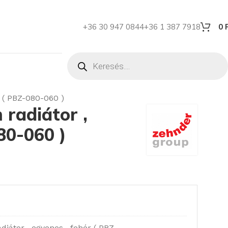
+36 30 947 0844
+36 1 387 7918
0
 ( PBZ-080-060 )
radiátor ,
80-060 )
átor , egyenes , fehér ( PBZ-