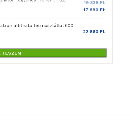
19 335
Ft
17 990
Ft
tron állítható termosztáttal 600
22 860
Ft
 TESZEM