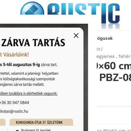
kozás
üzleteink
látványtervezés
pályázat
katalógusok
Kezdőlap
Radiátorok
Outlet Radiátor
Zehnder Aura 80×60 cm radiátor , egyenes , fehér
Zehnder Aura 80×60 cm 
egyenes , fehér ( PBZ-0
Cikkszám:
Outlet/PBZ-080-060
17 990
Ft
19 335
Ft
1 készleten
Ez a tétel
Zehnder Aura 80x60 cm radi