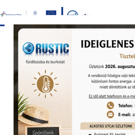
Bezár
főoldal
termékek
képgaléria
bemutat
KEDVEZMÉNY