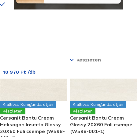
Kiállítva Kunigunda útján
Készleten
Készleten
Cersanit Bantu Cream
Heksagon Small Mosaic
Glossy 29X29,7 Mozaik
(WD598-003)
Termékkód:
Cersanit/WD598-003
Készleten
10 970
Ft
/db
Kiállítva Kunigunda útján
Kiállítva Kunigunda útján
Készleten
Készleten
Cersanit Bantu Cream
Cersanit Bantu Cream
Heksagon Inserto Glossy
Glossy 20X60 Fali csempe
20X60 Fali csempe (W598-
(W598-001-1)