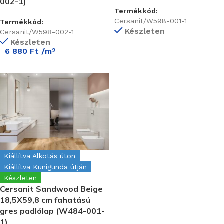
002-1)
Termékkód:
Cersanit/W598-001-1
Termékkód:
Készleten
Cersanit/W598-002-1
Készleten
6 880
Ft
/m
2
Kiállítva Alkotás úton
Kiállítva Kunigunda útján
Készleten
Cersanit Sandwood Beige
18,5X59,8 cm fahatású
gres padlólap (W484-001-
1)