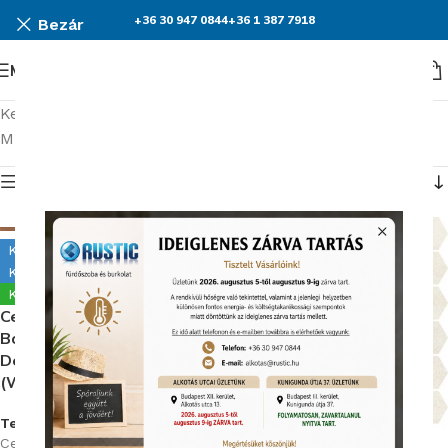
+36 30 947 0844
+36 1 387 7918
Bezár
Menü
Kezdőlap
Burkolatok
Cersanit Bantu
Mind a(z) 5 találat megjelenítve
Termék menü
Kiállítva Alkotás úton
Kiállítva Kunigunda útján
Készleten
Cersanit Metal Copper
Border Glossy 1X60
Dekorcsík (Listello)
(WD929-013)
Termékkód:
Cersanit/WD929-013