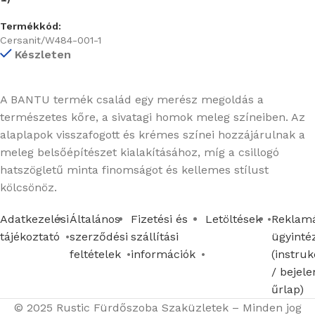
Termékkód:
Cersanit/W484-001-1
Készleten
A BANTU termék család egy merész megoldás a
természetes kőre, a sivatagi homok meleg színeiben. Az
alaplapok visszafogott és krémes színei hozzájárulnak a
meleg belsőépítészet kialakításához, míg a csillogó
hatszögletű minta finomságot és kellemes stílust
kölcsönöz.
Adatkezelési
Általános
Fizetési és
Letöltések
Reklamá
tájékoztató
szerződési
szállítási
ügyinté
feltételek
információk
(instruk
/ bejele
űrlap)
© 2025 Rustic Fürdőszoba Szaküzletek – Minden jog