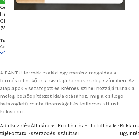
Készleten
Cersanit Bantu Cream
Heksagon Small Mosaic
Glossy 29X29,7 Mozaik
(WD598-003)
Termékkód:
Cersanit/WD598-003
Készleten
A BANTU termék család egy merész megoldás a
természetes kőre, a sivatagi homok meleg színeiben. Az
alaplapok visszafogott és krémes színei hozzájárulnak a
meleg belsőépítészet kialakításához, míg a csillogó
hatszögletű minta finomságot és kellemes stílust
kölcsönöz.
Adatkezelési
Általános
Fizetési és
Letöltések
Reklamá
tájékoztató
szerződési
szállítási
ügyinté