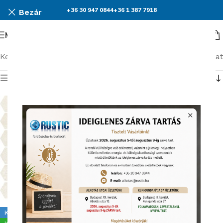
+36 30 947 0844
+36 1 387 7918
Bezár
Menü
Kezdőlap
Burkolatok
Cersanit Bantu
Összesen 1 találat
Termék menü
Kiállítva Kunigunda útján