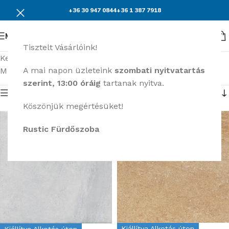
+36 30 947 0844
+36 1 387 7918
Menü
Tisztelt Vásárlóink!
Kezdőlap
Burkolatok
Cristacer Canada
A mai napon üzleteink
szombati nyitvatartás
Mind a(z) 4 találat megjelenítve
szerint, 13:00 óráig
tartanak nyitva.
Termék menü
Köszönjük megértésüket!
Rustic Fürdőszoba
Kiállítva Alkotás úton
Kiállítva Alkotás úton