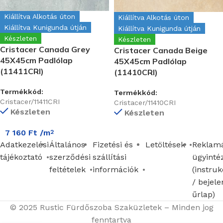
Kiállítva Alkotás úton
Kiállítva Alkotás úton
Kiállítva Kunigunda útján
Kiállítva Kunigunda útján
Készleten
Készleten
Cristacer Canada Grey
Cristacer Canada Beige
45X45cm Padlólap
45X45cm Padlólap
(11411CRI)
(11410CRI)
Termékkód:
Termékkód:
Cristacer/11411CRI
Cristacer/11410CRI
Készleten
Készleten
7 160
Ft
/m
2
Adatkezelési
Általános
Fizetési és
Letöltések
Reklamá
tájékoztató
szerződési
szállítási
ügyinté
feltételek
információk
(instruk
/ bejele
űrlap)
© 2025 Rustic Fürdőszoba Szaküzletek – Minden jog
fenntartva