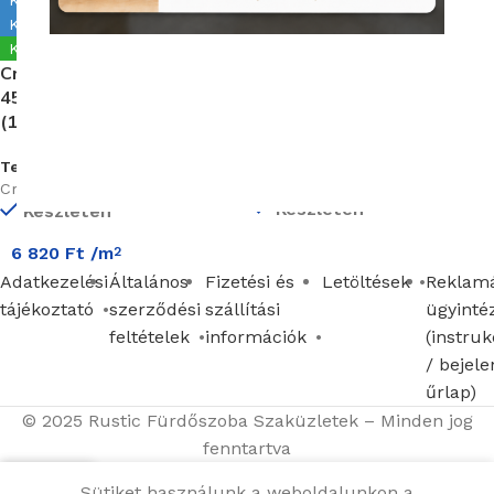
Kiállítva Kunigunda útján
Kiállítva Kunigunda útján
Készleten
Készleten
Cristacer Canada Grey
Cristacer Canada Silver
45X45cm Padlólap
45X45cm Padlólap
(11411CRI)
(11414CRI)
Termékkód:
Termékkód:
Cristacer/11411CRI
Cristacer/11414CRI
Készleten
Készleten
6 820
Ft
/m
2
Adatkezelési
Általános
Fizetési és
Letöltések
Reklamá
tájékoztató
szerződési
szállítási
ügyinté
feltételek
információk
(instruk
/ bejele
űrlap)
© 2025 Rustic Fürdőszoba Szaküzletek – Minden jog
fenntartva
Sütiket használunk a weboldalunkon a