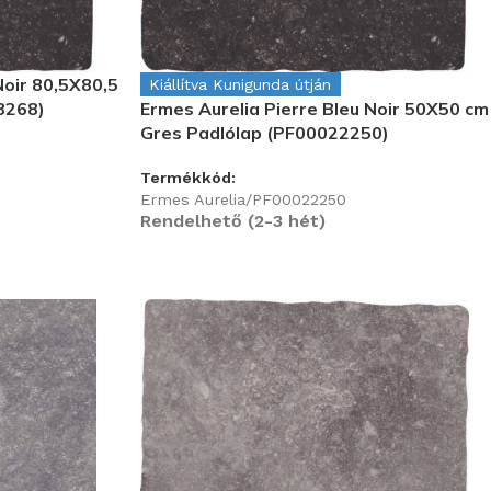
Noir 80,5X80,5
Kiállítva Kunigunda útján
8268)
Ermes Aurelia Pierre Bleu Noir 50X50 cm
Gres Padlólap (PF00022250)
Termékkód:
Ermes Aurelia/PF00022250
Rendelhető (2-3 hét)