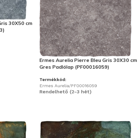
Gris 30X50 cm
3)
Ermes Aurelia Pierre Bleu Gris 30X30 cm
Gres Padlólap (PF00016059)
Termékkód:
Ermes Aurelia/PF00016059
Rendelhető (2-3 hét)