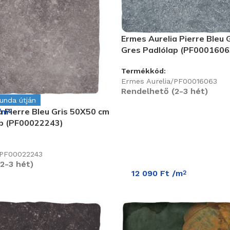
Ermes Aurelia Pierre Bleu 
Gres Padlólap (PF0001606
Termékkód:
Ermes Aurelia/PF00016063
Rendelhető (2-3 hét)
gunda útján
a Pierre Bleu Gris 50X50 cm
/m
2
ap (PF00022243)
/PF00022243
2-3 hét)
12 090
Ft
/m
2