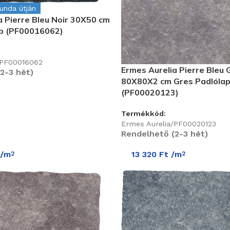
gunda útján
a Pierre Bleu Noir 30X50 cm
ap (PF00016062)
/PF00016062
Ermes Aurelia Pierre Bleu 
2-3 hét)
80X80X2 cm Gres Padlólap
(PF00020123)
Termékkód:
Ermes Aurelia/PF00020123
Rendelhető (2-3 hét)
/m
13 320
Ft
/m
2
2