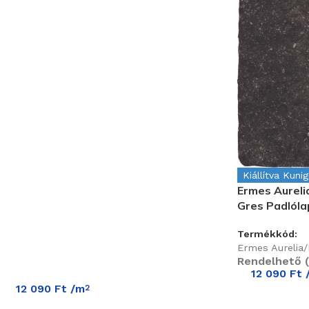
Kiállítva Kuni
Ermes Aureli
Gres Padlól
Termékkód:
Ermes Aurelia
Rendelhető (
12 090
Ft
12 090
Ft
/m
2