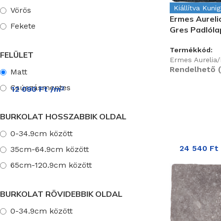
Kiállítva Kuni
Vörös
Ermes Aureli
Fekete
Gres Padlól
Termékkód:
FELÜLET
Ermes Aurelia
Rendelhető (
Matt
Csúszásmentes
12 090
Ft
/m
2
BURKOLAT HOSSZABBIK OLDAL
0-34.9cm között
24 540
Ft
35cm-64.9cm között
65cm-120.9cm között
BURKOLAT RÖVIDEBBIK OLDAL
0-34.9cm között