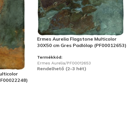
Ermes Aurelia Flagstone Multicolor
30X50 cm Gres Padlólap (PF00012653)
Termékkód:
Ermes Aurelia/PF00012653
Rendelhető (2-3 hét)
lticolor
PF00022248)