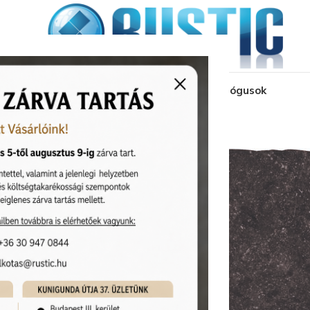
kozás
üzleteink
látványtervezés
pályázat
katalógusok
kolatok
Ermes Aurelia ForMe