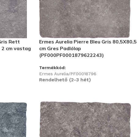
Gris Rett
Ermes Aurelia Pierre Bleu Gris 80,5X80,5
 2 cm vastag
cm Gres Padlólap
(PF000PF0001879622243)
Termékkód:
Ermes Aurelia/PF00018796
Rendelhető (2-3 hét)