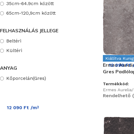
35cm-64.9cm között
65cm-120,9cm között
FELHASZNÁLÁS JELLEGE
Beltéri
Kültéri
Kiállítva Kuni
Ermes Aureli
12 090
Ft
ANYAG
Gres Padlól
Kőporcelán(Gres)
Termékkód:
Ermes Aurelia
Rendelhető (
12 090
Ft
/m
2