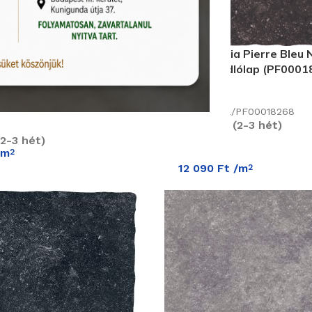
 Pierre Bleu Noir Rett
Ermes Aurelia Pierre Bleu 
res Padlólap 2 cm vastag
cm Gres Padlólap (PF0001
)
Termékkód:
Ermes Aurelia/PF00018268
Rendelhető (2-3 hét)
/PF00020122
2-3 hét)
/m
2
12 090
Ft
/m
2