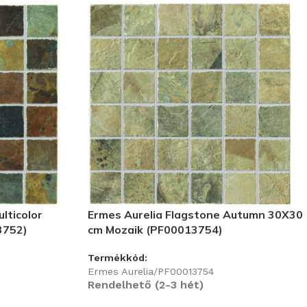
lticolor
Ermes Aurelia Flagstone Autumn 30X30
3752)
cm Mozaik (PF00013754)
Termékkód:
Ermes Aurelia/PF00013754
Rendelhető (2-3 hét)