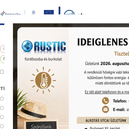
Bezár
főoldal
termékek
képgaléria
bemutat
Összes visszaállítása
Kezdőlap
Bur
×
Matt
Kiállítva Kunigunda útján
TÍPUS
Padlólap
Mozaik
Padlólap 2 cm vastag
Dekoráció