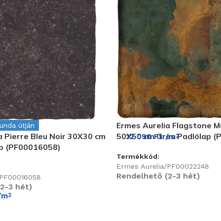
Ermes Aurelia Flagstone Mu
gunda útján
a Pierre Bleu Noir 30X30 cm
50X50 cm Gres Padlólap (
12 090
Ft
/m
2
ap (PF00016058)
Termékkód:
Ermes Aurelia/PF00022248
Rendelhető (2-3 hét)
/PF00016058
2-3 hét)
/m
2