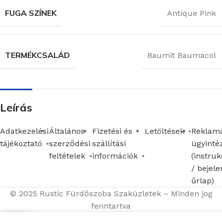
FUGA SZÍNEK
Antique Pink
TERMÉKCSALÁD
Baumit Baumacol
Leírás
Adatkezelési
Általános
Fizetési és
Letöltések
Reklamá
tájékoztató
szerződési
szállítási
ügyinté
feltételek
információk
(instruk
/ bejele
űrlap)
© 2025 Rustic Fürdőszoba Szaküzletek – Minden jog
fenntartva