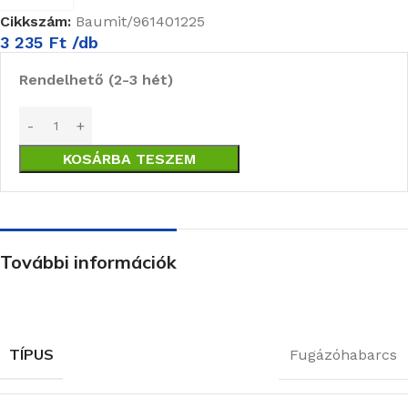
Cikkszám:
Baumit/961401225
3 235
Ft
/db
Rendelhető (2-3 hét)
KOSÁRBA TESZEM
További információk
TÍPUS
Fugázóhabarcs