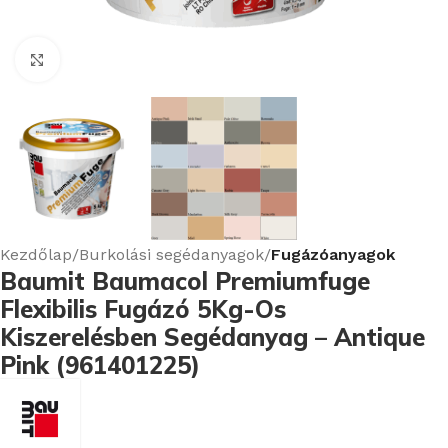
Nagyításhoz kattints ide
Kezdőlap
Burkolási segédanyagok
Fugázóanyagok
Baumit Baumacol Premiumfuge
Flexibilis Fugázó 5Kg-Os
Kiszerelésben Segédanyag – Antique
Pink (961401225)