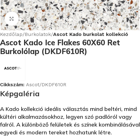
Nagyításhoz kattints ide
Kezdőlap
Burkolatok
Ascot Kado burkolat kollekció
Ascot Kado Ice Flakes 60X60 Ret
Burkolólap (DKDF610R)
Cikkszám:
Ascot/DKDF610R
Képgaléria
A Kado kollekció ideális választás mind beltéri, mind
kültéri alkalmazásokhoz, legyen szó padlóról vagy
falról.
A különböző felületek és színek kombinálásával
egyedi és modern tereket hozhatunk létre.