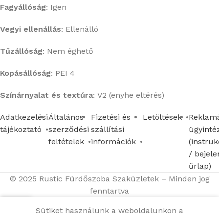
Fagyállóság
: Igen
Vegyi ellenállás
:
Ellenálló
Tűzállóság
:
Nem éghető
Kopásállóság
:
PEI 4
Színárnyalat és textúra
:
V2 (enyhe eltérés)
Adatkezelési
Általános
Fizetési és
Letöltések
Reklamá
tájékoztató
szerződési
szállítási
ügyinté
feltételek
információk
(instruk
/ bejele
űrlap)
© 2025 Rustic Fürdőszoba Szaküzletek – Minden jog
fenntartva
Sütiket használunk a weboldalunkon a
Menü
Kosár