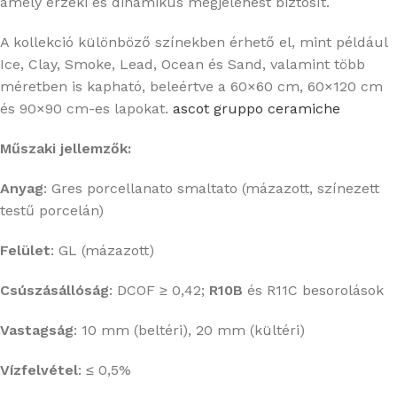
amely érzéki és dinamikus megjelenést biztosít.
A kollekció különböző színekben érhető el, mint például
Ice, Clay, Smoke, Lead, Ocean és Sand, valamint több
méretben is kapható, beleértve a 60×60 cm, 60×120 cm
és 90×90 cm-es lapokat.
​
ascot gruppo ceramiche
Műszaki jellemzők:
Anyag
:
Gres porcellanato smaltato (mázazott, színezett
testű porcelán)
Felület
:
GL (mázazott)
Csúszásállóság
:
DCOF ≥ 0,42;
R10B
és R11C besorolások
Vastagság
:
10 mm (beltéri), 20 mm (kültéri)
Vízfelvétel
:
≤ 0,5%