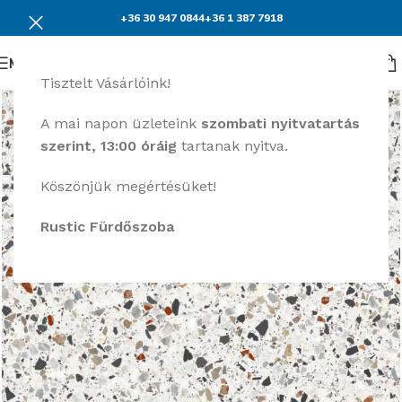
+36 30 947 0844
+36 1 387 7918
Menü
Tisztelt Vásárlóink!
A mai napon üzleteink
szombati nyitvatartás
szerint, 13:00 óráig
tartanak nyitva.
Köszönjük megértésüket!
Rustic Fürdőszoba