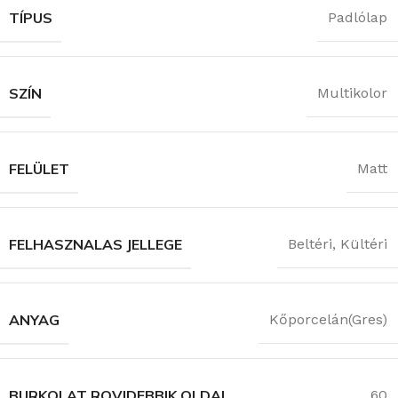
TÍPUS
Padlólap
SZÍN
Multikolor
FELÜLET
Matt
FELHASZNALAS JELLEGE
Beltéri
,
Kültéri
ANYAG
Kőporcelán(Gres)
BURKOLAT ROVIDEBBIK OLDAL
60