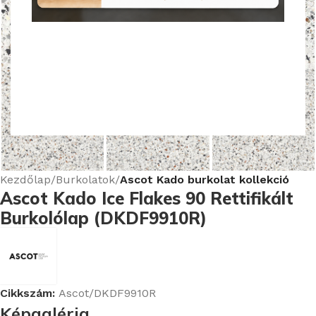
Nagyításhoz kattints ide
Kezdőlap
Burkolatok
Ascot Kado burkolat kollekció
Ascot Kado Ice Flakes 90 Rettifikált
Burkolólap (DKDF9910R)
Cikkszám:
Ascot/DKDF9910R
Képgaléria