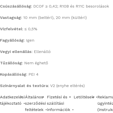
Csúszásállóság
:
DCOF ≥ 0,42; R10B és R11C besorolások
Vastagság
:
10 mm (beltéri), 20 mm (kültéri)
Vízfelvétel
:
≤ 0,5%
Fagyállóság
: Igen
Vegyi ellenállás
:
Ellenálló
Tűzállóság
:
Nem éghető
Kopásállóság
:
PEI 4
Színárnyalat és textúra
:
V2 (enyhe eltérés)
Adatkezelési
Általános
Fizetési és
Letöltések
Reklamá
tájékoztató
szerződési
szállítási
ügyinté
feltételek
információk
(instruk