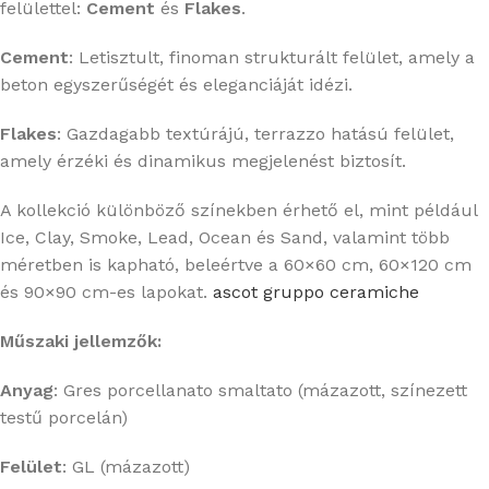
felülettel:
Cement
és
Flakes
.
Cement
:
Letisztult, finoman strukturált felület, amely a
beton egyszerűségét és eleganciáját idézi.
Flakes
:
Gazdagabb textúrájú, terrazzo hatású felület,
amely érzéki és dinamikus megjelenést biztosít.
A kollekció különböző színekben érhető el, mint például
Ice, Clay, Smoke, Lead, Ocean és Sand, valamint több
méretben is kapható, beleértve a 60×60 cm, 60×120 cm
és 90×90 cm-es lapokat.
​
ascot gruppo ceramiche
Műszaki jellemzők:
Anyag
:
Gres porcellanato smaltato (mázazott, színezett
testű porcelán)
Felület
:
GL (mázazott)