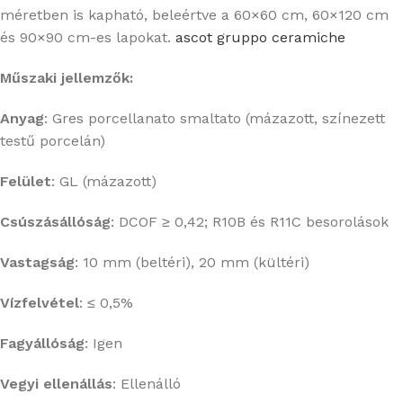
méretben is kapható, beleértve a 60×60 cm, 60×120 cm
és 90×90 cm-es lapokat.
​
ascot gruppo ceramiche
Műszaki jellemzők:
Anyag
:
Gres porcellanato smaltato (mázazott, színezett
testű porcelán)
Felület
:
GL (mázazott)
Csúszásállóság
:
DCOF ≥ 0,42; R10B és R11C besorolások
Vastagság
:
10 mm (beltéri), 20 mm (kültéri)
Vízfelvétel
:
≤ 0,5%
Fagyállóság
: Igen
Vegyi ellenállás
:
Ellenálló