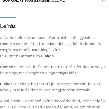
BURKOLAT HOSSZABBIK OLDAL
90
Leírás
A Kado kollekció az Ascot Ceramiche-től egyesíti a
modern esztétikát a funkcionalitással, két különböző,
mégis harmonikusan kiegészítő
felülettel:
Cement
és
Flakes
.
Cement
:
Letisztult, finoman strukturált felület, amely a
beton egyszerűségét és eleganciáját idézi.
Flakes
:
Gazdagabb textúrájú, terrazzo hatású felület,
amely érzéki és dinamikus megjelenést biztosít.
A kollekció különböző színekben érhető el, mint például
Ice, Clay, Smoke, Lead, Ocean és Sand, valamint több