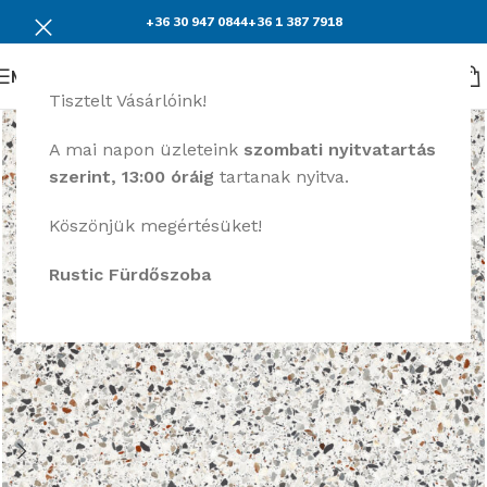
+36 30 947 0844
+36 1 387 7918
Menü
Tisztelt Vásárlóink!
A mai napon üzleteink
szombati nyitvatartás
szerint, 13:00 óráig
tartanak nyitva.
Köszönjük megértésüket!
Rustic Fürdőszoba