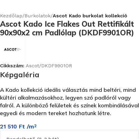
Kezdőlap
Burkolatok
Ascot Kado burkolat kollekció
Ascot Kado Ice Flakes Out Rettifikált
90x90x2 cm Padlólap (DKDF9901OR)
Cikkszám:
Ascot/DKDF9901OR
Képgaléria
A Kado kollekció ideális választás mind beltéri, mind
kültéri alkalmazásokhoz, legyen szó padlóról vagy
falról.
A különböző felületek és színek kombinálásával
egyedi és modern tereket hozhatunk létre.
21 510
Ft
/m
2