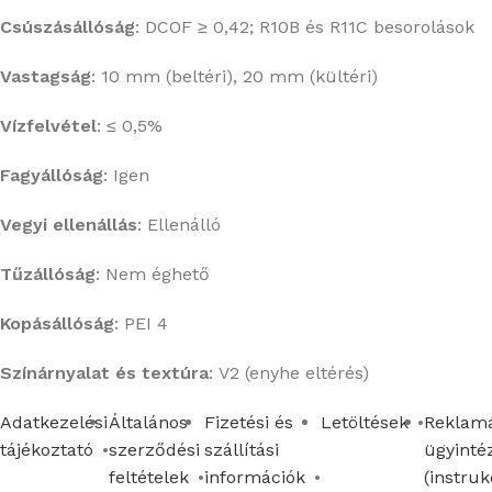
Csúszásállóság
:
DCOF ≥ 0,42; R10B és R11C besorolások
Vastagság
:
10 mm (beltéri), 20 mm (kültéri)
Vízfelvétel
:
≤ 0,5%
Fagyállóság
: Igen
Vegyi ellenállás
:
Ellenálló
Tűzállóság
:
Nem éghető
Kopásállóság
:
PEI 4
Színárnyalat és textúra
:
V2 (enyhe eltérés)
Adatkezelési
Általános
Fizetési és
Letöltések
Reklamá
tájékoztató
szerződési
szállítási
ügyinté
feltételek
információk
(instruk