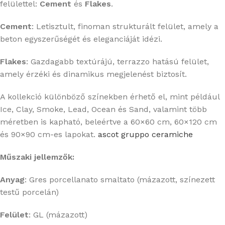
felülettel:
Cement
és
Flakes
.
Cement
:
Letisztult, finoman strukturált felület, amely a
beton egyszerűségét és eleganciáját idézi.
Flakes
:
Gazdagabb textúrájú, terrazzo hatású felület,
amely érzéki és dinamikus megjelenést biztosít.
A kollekció különböző színekben érhető el, mint például
Ice, Clay, Smoke, Lead, Ocean és Sand, valamint több
méretben is kapható, beleértve a 60×60 cm, 60×120 cm
és 90×90 cm-es lapokat.
​
ascot gruppo ceramiche
Műszaki jellemzők:
Anyag
:
Gres porcellanato smaltato (mázazott, színezett
testű porcelán)
Felület
:
GL (mázazott)