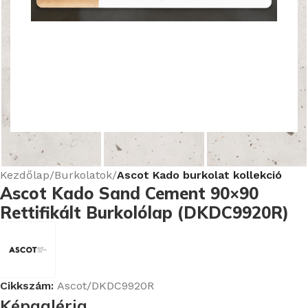
Nagyításhoz kattints ide
Kezdőlap
Burkolatok
Ascot Kado burkolat kollekció
Ascot Kado Sand Cement 90×90
Rettifikált Burkolólap (DKDC9920R)
Cikkszám:
Ascot/DKDC9920R
Képgaléria