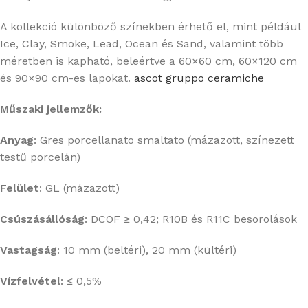
A kollekció különböző színekben érhető el, mint például
Ice, Clay, Smoke, Lead, Ocean és Sand, valamint több
méretben is kapható, beleértve a 60×60 cm, 60×120 cm
és 90×90 cm-es lapokat.
​
ascot gruppo ceramiche
Műszaki jellemzők:
Anyag
:
Gres porcellanato smaltato (mázazott, színezett
testű porcelán)
Felület
:
GL (mázazott)
Csúszásállóság
:
DCOF ≥ 0,42; R10B és R11C besorolások
Vastagság
:
10 mm (beltéri), 20 mm (kültéri)
Vízfelvétel
:
≤ 0,5%