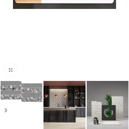
Nagyításhoz kattints ide