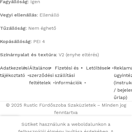
Fagyállóság
: Igen
Vegyi ellenállás
:
Ellenálló
Tűzállóság
:
Nem éghető
Kopásállóság
:
PEI 4
Színárnyalat és textúra
:
V2 (enyhe eltérés)
Adatkezelési
Általános
Fizetési és
Letöltések
Reklamá
tájékoztató
szerződési
szállítási
ügyinté
feltételek
információk
(instruk
/ bejele
űrlap)
© 2025 Rustic Fürdőszoba Szaküzletek – Minden jog
fenntartva
Sütiket használunk a weboldalunkon a
Menü
Kosár
felhasználói élmény javítása érdekében. A