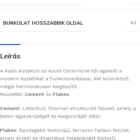
BURKOLAT HOSSZABBIK OLDAL
40
Leírás
A Kado kollekció az Ascot Ceramiche-től egyesíti a
modern esztétikát a funkcionalitással, két különböző,
mégis harmonikusan kiegészítő
felülettel:
Cement
és
Flakes
.
Cement
:
Letisztult, finoman strukturált felület, amely a
beton egyszerűségét és eleganciáját idézi.
Flakes
:
Gazdagabb textúrájú, terrazzo hatású felület,
amely érzéki és dinamikus megjelenést biztosít.