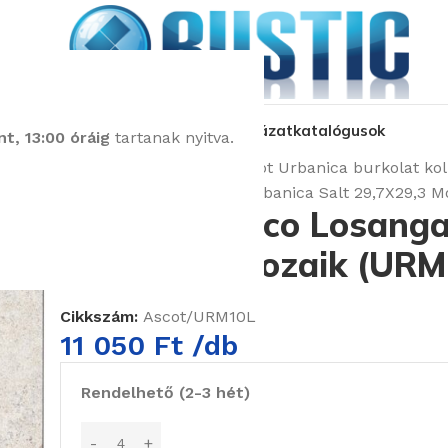
kozás
üzleteink
látványtervezés
pályázat
katalógusok
t, 13:00 óráig
tartanak nyitva.
Kezdőlap
Burkolatok
Ascot Urbanica burkolat kol
Ascot Mosaico Losanga Urbanica Salt 29,7X29,3 M
Ascot Mosaico Losanga
29,7X29,3 Mozaik (URM
Cikkszám:
Ascot/URM10L
11 050
Ft
/db
Rendelhető (2-3 hét)