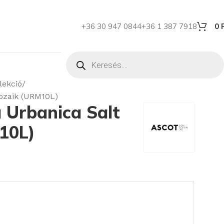
+36 30 947 0844
+36 1 387 7918
0
lekció
ozaik (URM10L)
 Urbanica Salt
10L)