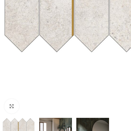
Nagyításhoz kattints ide