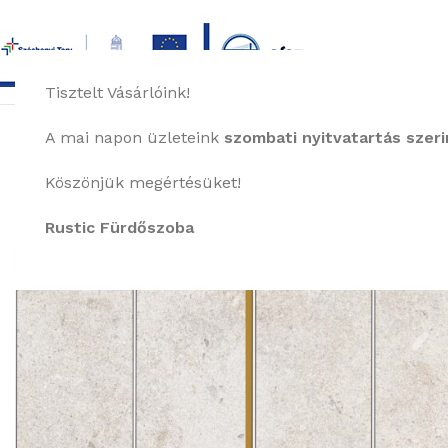
Tisztelt Vásárlóink!
főoldal
termékek
képgaléria
bemutat
A mai napon üzleteink
szombati nyitvatartás szerin
Köszönjük megértésüket!
Rustic Fürdőszoba