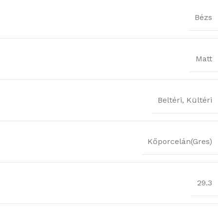
Bézs
Matt
Beltéri
,
Kültéri
Kőporcelán(Gres)
29.3