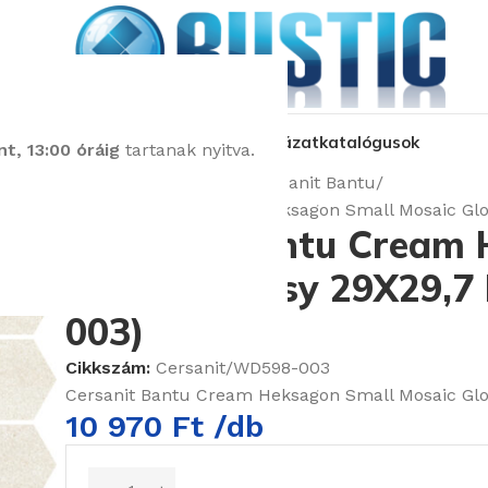
kozás
üzleteink
látványtervezés
pályázat
katalógusok
t, 13:00 óráig
tartanak nyitva.
Kezdőlap
Burkolatok
Cersanit Bantu
Cersanit Bantu Cream Heksagon Small Mosaic Glo
Cersanit Bantu Cream 
Mosaic Glossy 29X29,7
003)
Cikkszám:
Cersanit/WD598-003
Cersanit Bantu Cream Heksagon Small Mosaic Glo
10 970
Ft
/db