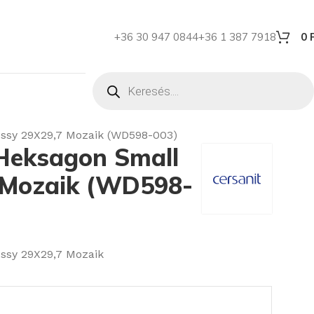
+36 30 947 0844
+36 1 387 7918
0
ssy 29X29,7 Mozaik (WD598-003)
Heksagon Small
 Mozaik (WD598-
ssy 29X29,7 Mozaik