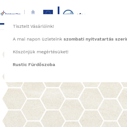
Tisztelt Vásárlóink!
főoldal
termékek
képgaléria
bemutat
A mai napon üzleteink
szombati nyitvatartás szerin
Köszönjük megértésüket!
Rustic Fürdőszoba