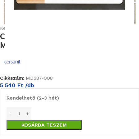
Nagyításhoz kattints ide
Kezdőlap
Burkolatok
Cersanit Ares burkolat kollekció
Cersanit Ares Beige 29,7X29,7 cm
Mozaik (MD587-008)
Cikkszám:
MD587-008
5 540
Ft
/db
Rendelhető (2-3 hét)
KOSÁRBA TESZEM