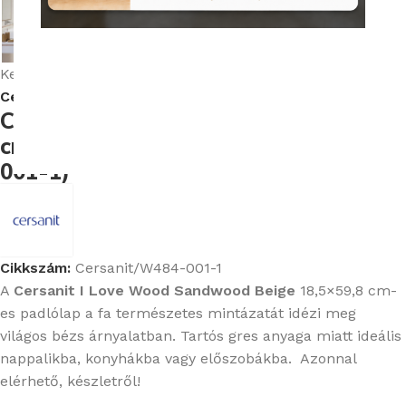
Kezdőlap
Burkolatok
Cersanit I Love Wood fahatású padlólapok
Cersanit Sandwood Beige 18,5X59,8
cm fahatású gres padlólap (W484-
001-1)
Cikkszám:
Cersanit/W484-001-1
A
Cersanit I Love Wood Sandwood Beige
18,5×59,8 cm-
es padlólap a fa természetes mintázatát idézi meg
világos bézs árnyalatban. Tartós gres anyaga miatt ideális
nappalikba, konyhákba vagy előszobákba. Azonnal
elérhető, készletről!