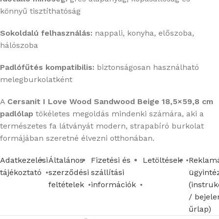
könnyű tisztíthatóság
Sokoldalú felhasználás:
nappali, konyha, előszoba,
hálószoba
Padlófűtés kompatibilis:
biztonságosan használható
melegburkolatként
A
Cersanit I Love Wood Sandwood Beige 18,5×59,8 cm
padlólap
tökéletes megoldás mindenki számára, aki a
természetes fa látványát modern, strapabíró burkolat
formájában szeretné élvezni otthonában.
Adatkezelési
Általános
Fizetési és
Letöltések
Reklamá
tájékoztató
szerződési
szállítási
ügyinté
feltételek
információk
(instruk
/ bejele
űrlap)