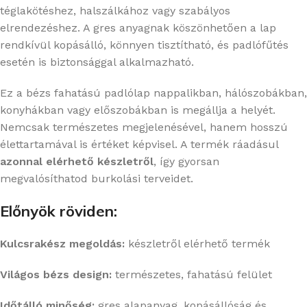
téglakötéshez, halszálkához vagy szabályos
elrendezéshez. A gres anyagnak köszönhetően a lap
rendkívül kopásálló, könnyen tisztítható, és padlófűtés
esetén is biztonsággal alkalmazható.
Ez a bézs fahatású padlólap nappalikban, hálószobákban,
konyhákban vagy előszobákban is megállja a helyét.
Nemcsak természetes megjelenésével, hanem hosszú
élettartamával is értéket képvisel. A termék ráadásul
azonnal elérhető készletről
, így gyorsan
megvalósíthatod burkolási terveidet.
Előnyök röviden:
Kulcsrakész megoldás:
készletről elérhető termék
Világos bézs design:
természetes, fahatású felület
Időtálló minőség:
gres alapanyag, kopásállóság és