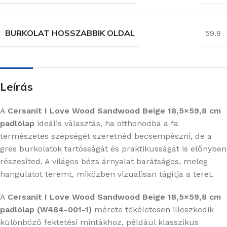
BURKOLAT HOSSZABBIK OLDAL
59.8
Leírás
A
Cersanit I Love Wood Sandwood Beige 18,5×59,8 cm
padlólap
ideális választás, ha otthonodba a fa
természetes szépségét szeretnéd becsempészni, de a
gres burkolatok tartósságát és praktikusságát is előnyben
részesíted. A világos bézs árnyalat barátságos, meleg
hangulatot teremt, miközben vizuálisan tágítja a teret.
A
Cersanit I Love Wood Sandwood Beige 18,5×59,8 cm
padlólap (W484-001-1)
mérete tökéletesen illeszkedik
különböző fektetési mintákhoz, például klasszikus