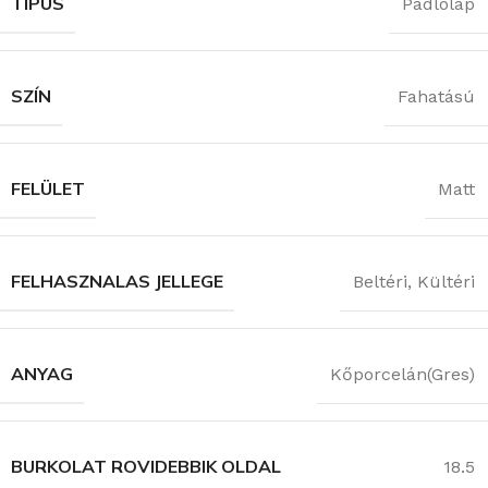
TÍPUS
Padlólap
SZÍN
Fahatású
FELÜLET
Matt
FELHASZNALAS JELLEGE
Beltéri
,
Kültéri
ANYAG
Kőporcelán(Gres)
BURKOLAT ROVIDEBBIK OLDAL
18.5