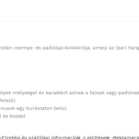
elán csempe‑ és padlólap‑kollekciója, amely az ipari hang
elyek mélységet és karaktert adnak a falnak vagy padlóna
felelő)
tónusok egy burkolaton belül
st és kopást
Fizetési és szállítási információk
Letöltések
Reklamáció