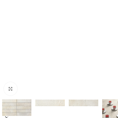
Nagyításhoz kattints ide