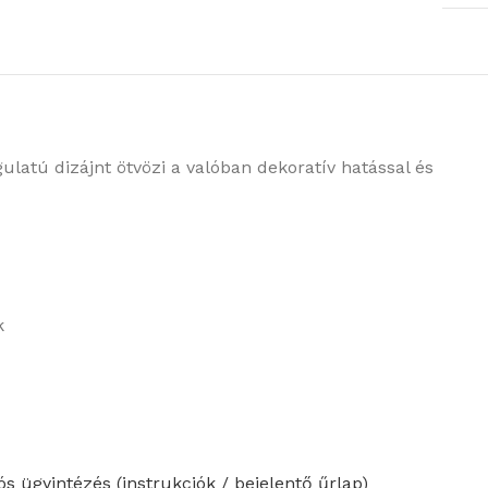
ulatú dizájnt ötvözi a valóban dekoratív hatással és
k
s ügyintézés (instrukciók / bejelentő űrlap)