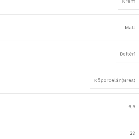
Krém
Matt
Beltéri
Kőporcelán(Gres)
6,5
29