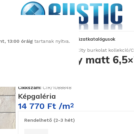
kozás
üzleteink
látványtervezés
pályázat
katalógusok
t, 13:00 óráig
tartanak nyitva.
Kezdőlap
Burkolatok
Cir City burkolat kollekció
C
Cir City ivory matt 6,5
padlólap
Cikkszám:
CIR/1088848
Képgaléria
14 770
Ft
/m
2
Rendelhető (2-3 hét)