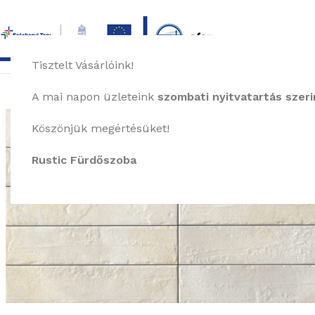
Tisztelt Vásárlóink!
főoldal
termékek
képgaléria
bemutat
A mai napon üzleteink
szombati nyitvatartás szerin
Köszönjük megértésüket!
Rustic Fürdőszoba