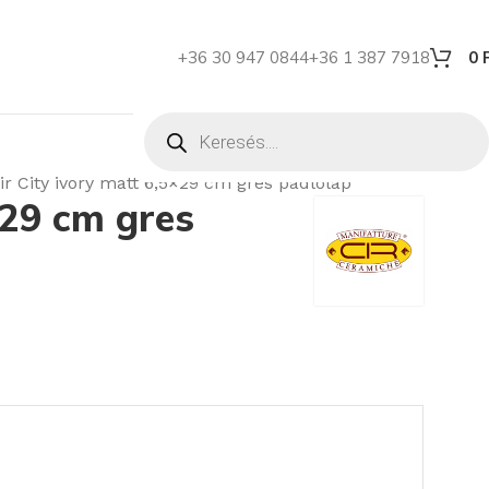
+36 30 947 0844
+36 1 387 7918
0
ir City ivory matt 6,5×29 cm gres padlólap
×29 cm gres