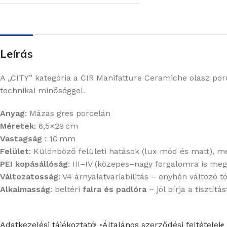
Leírás
A „CITY” kategória a CIR Manifatture Ceramiche olasz porc
technikai minőséggel.
Anyag
: Mázas gres porcelán
Méretek
: 6,5×29 cm
Vastagság
: 10 mm
Felület
:
Különböző felületi hatások (lux mód és matt), m
PEI kopásállóság
: III–IV (közepes–nagy forgalomra is meg
Változatosság
: V4 árnyalatvariabilitás – enyhén változó 
Alkalmasság
: beltéri
falra és padlóra
– jól bírja a tisztítá
Adatkezelési tájékoztató
Általános szerződési feltételek