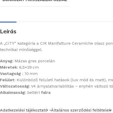
Leírás
A „CITY” kategória a CIR Manifatture Ceramiche olasz porc
technikai minőséggel.
Anyag
: Mázas gres porcelán
Méretek
: 6,5×29 cm
Vastagság
: 10 mm
Felület
:
Különböző felületi hatások (lux mód és matt), m
Változatosság
: V4 árnyalatvariabilitás – enyhén változó 
Alkalmasság
: beltéri
falra
Adatkezelési tájékoztató
Általános szerződési feltételek