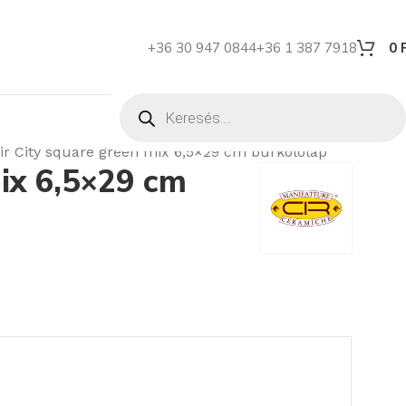
+36 30 947 0844
+36 1 387 7918
0
ir City square green mix 6,5×29 cm burkolólap
mix 6,5×29 cm