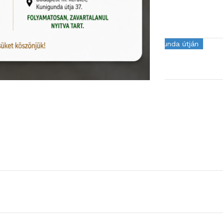
KOSÁRBA TESZEM
Kiállítva Alkotás úton
Kiállítva Kunigunda útján