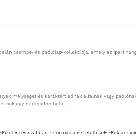
elán csempe‑ és padlólap‑kollekciója, amely az ipari hang
elyek mélységet és karaktert adnak a falnak vagy padlóna
tónusok egy burkolaton belül
Fizetési és szállítási információk
Letöltések
Reklamáció