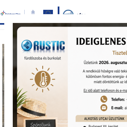
Bezár
főoldal
termékek
képgaléria
bemutat
Nagyításhoz kattints ide