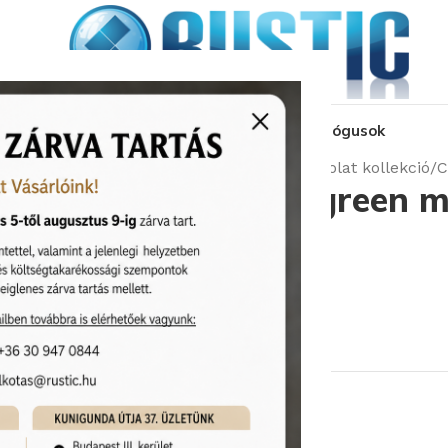
kozás
üzleteink
látványtervezés
pályázat
katalógusok
Kezdőlap
Burkolatok
Cir City burkolat kollekció
C
Cir City square green 
burkolólap
Cikkszám:
CIR/1088859
Képgaléria
17 670
Ft
/m
2
Rendelhető (2-3 hét)