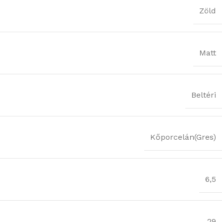
Zöld
Matt
Beltéri
Kőporcelán(Gres)
6,5
29