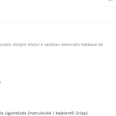
ulatú dizájnt ötvözi a valóban dekoratív hatással és
k
s ügyintézés (instrukciók / bejelentő űrlap)