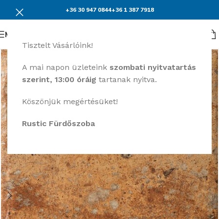
+36 30 947 0844
+36 1 387 7918
Menü
Tisztelt Vásárlóink!
A mai napon üzleteink
szombati nyitvatartás
szerint, 13:00 óráig
tartanak nyitva.
Köszönjük megértésüket!
Rustic Fürdőszoba