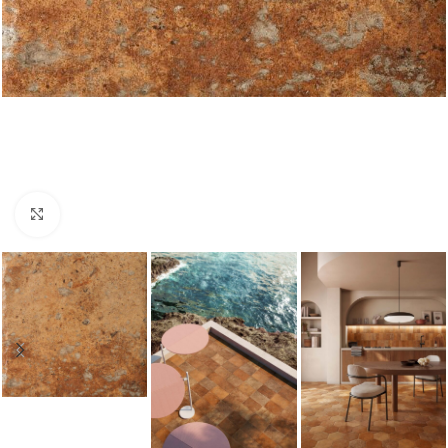
Nagyításhoz kattints ide