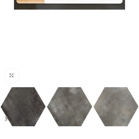
Nagyításhoz kattints ide