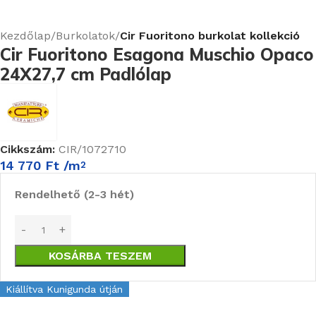
Kezdőlap
Burkolatok
Cir Fuoritono burkolat kollekció
Cir Fuoritono Esagona Muschio Opaco
24X27,7 cm Padlólap
Cikkszám:
CIR/1072710
14 770
Ft
/m
2
Rendelhető (2-3 hét)
KOSÁRBA TESZEM
Kiállítva Kunigunda útján