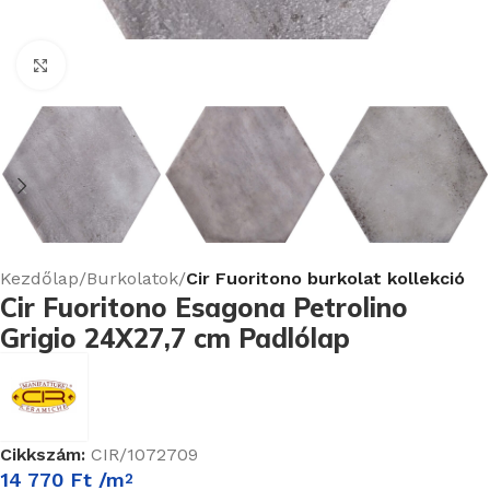
Nagyításhoz kattints ide
Kezdőlap
Burkolatok
Cir Fuoritono burkolat kollekció
Cir Fuoritono Esagona Petrolino
Grigio 24X27,7 cm Padlólap
Cikkszám:
CIR/1072709
14 770
Ft
/m
2