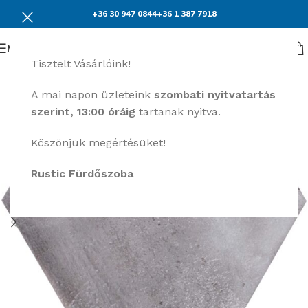
+36 30 947 0844
+36 1 387 7918
Menü
Tisztelt Vásárlóink!
A mai napon üzleteink
szombati nyitvatartás
szerint, 13:00 óráig
tartanak nyitva.
Köszönjük megértésüket!
Rustic Fürdőszoba