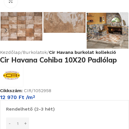
Nagyításhoz kattints ide
Kezdőlap
Burkolatok
Cir Havana burkolat kollekció
Cir Havana Cohiba 10X20 Padlólap
Cikkszám:
CIR/1052958
12 970
Ft
/m
2
Rendelhető (2-3 hét)