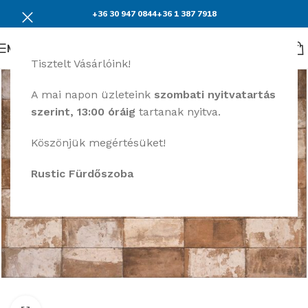
+36 30 947 0844
+36 1 387 7918
Menü
Tisztelt Vásárlóink!
A mai napon üzleteink
szombati nyitvatartás
szerint, 13:00 óráig
tartanak nyitva.
Köszönjük megértésüket!
Rustic Fürdőszoba