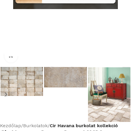
Nagyításhoz kattints ide
Kezdőlap
Burkolatok
Cir Havana burkolat kollekció