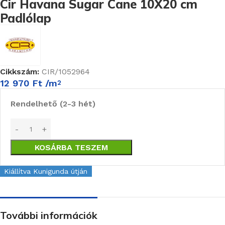
Cir Havana Sugar Cane 10X20 cm
Padlólap
Cikkszám:
CIR/1052964
12 970
Ft
/m
2
Rendelhető (2-3 hét)
KOSÁRBA TESZEM
Kiállítva Kunigunda útján
További információk