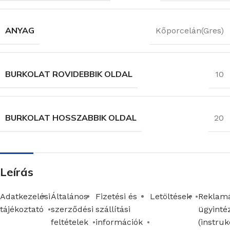
ANYAG
Kőporcelán(Gres)
BURKOLAT ROVIDEBBIK OLDAL
10
BURKOLAT HOSSZABBIK OLDAL
20
Leírás
Adatkezelési
Általános
Fizetési és
Letöltések
Reklamá
tájékoztató
szerződési
szállítási
ügyinté
feltételek
információk
(instruk