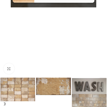
Nagyításhoz kattints ide