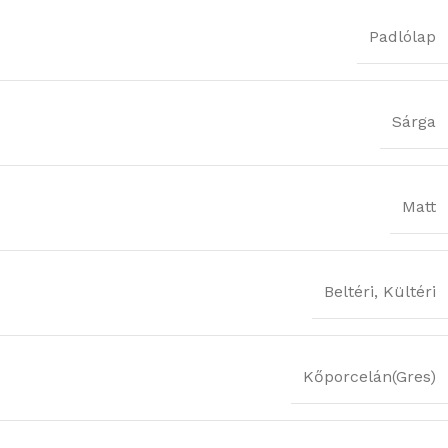
Padlólap
Sárga
Matt
Beltéri
,
Kültéri
Kőporcelán(Gres)