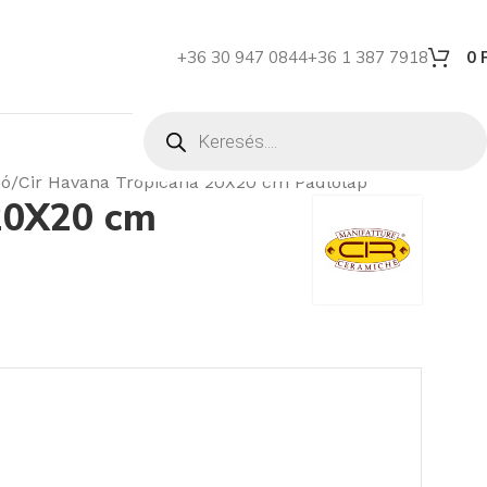
+36 30 947 0844
+36 1 387 7918
0
ió
Cir Havana Tropicana 20X20 cm Padlólap
20X20 cm