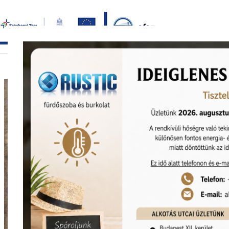
Bezár
főoldal
termékek
képgaléria
bemutat