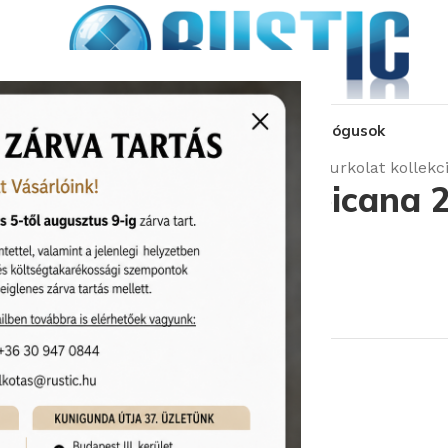
kozás
üzleteink
látványtervezés
pályázat
katalógusok
Kezdőlap
Burkolatok
Cir Havana burkolat kollekc
Cir Havana Tropicana 
Padlólap
Cikkszám:
CIR/1052975
11 870
Ft
/m
2
Rendelhető (2-3 hét)