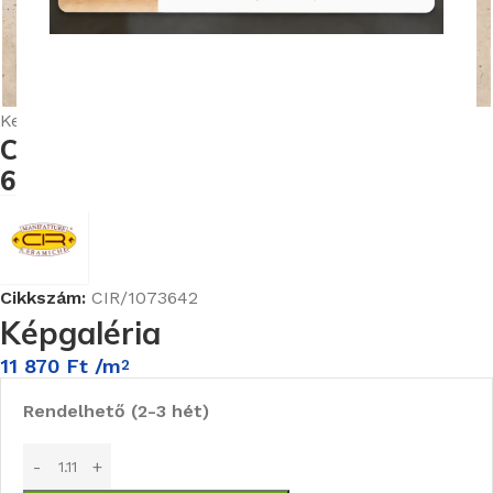
Nagyításhoz kattints ide
Kezdőlap
Burkolatok
Cir In Falda burkolat kollekció
Cir In Falda Marmo Primavera R11
60,8X60,8 cm Padlólap
Cikkszám:
CIR/1073642
Képgaléria
11 870
Ft
/m
2
Rendelhető (2-3 hét)