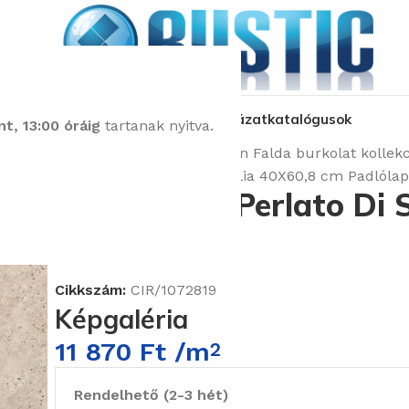
kozás
üzleteink
látványtervezés
pályázat
katalógusok
t, 13:00 óráig
tartanak nyitva.
Kezdőlap
Burkolatok
Cir In Falda burkolat kollekc
Cir In Falda Perlato Di Sicilia 40X60,8 cm Padlólap
Cir In Falda Perlato Di 
Padlólap
Cikkszám:
CIR/1072819
Képgaléria
11 870
Ft
/m
2
Rendelhető (2-3 hét)