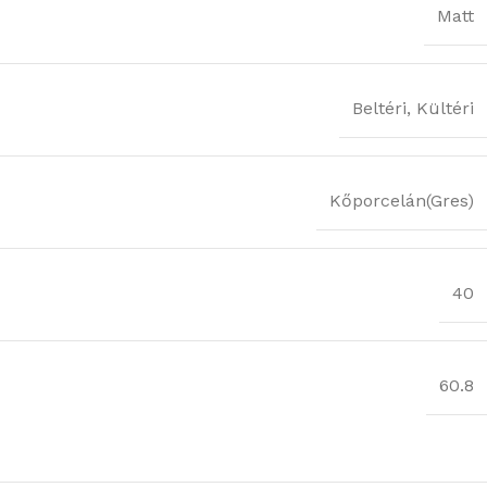
Matt
Beltéri
,
Kültéri
Kőporcelán(Gres)
40
60.8