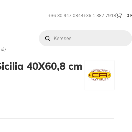
+36 30 947 0844
+36 1 387 7918
0
ió
Sicilia 40X60,8 cm