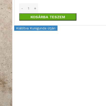
KOSÁRBA TESZEM
Kiállítva Kunigunda útján