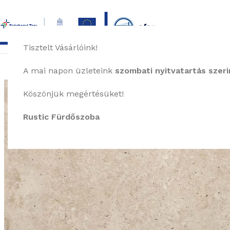
Tisztelt Vásárlóink!
főoldal
termékek
képgaléria
bemutat
A mai napon üzleteink
szombati nyitvatartás szerin
Köszönjük megértésüket!
Rustic Fürdőszoba