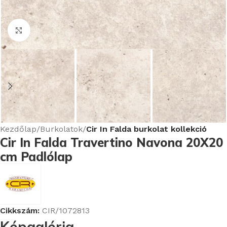
Nagyításhoz kattints ide
Kezdőlap
Burkolatok
Cir In Falda burkolat kollekció
Cir In Falda Travertino Navona 20X20
cm Padlólap
Cikkszám:
CIR/1072813
Képgaléria