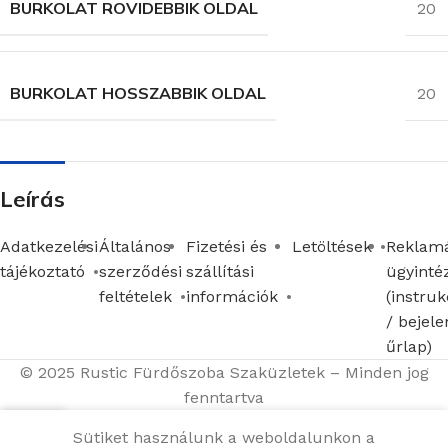
BURKOLAT ROVIDEBBIK OLDAL
20
BURKOLAT HOSSZABBIK OLDAL
20
Leírás
Adatkezelési
Általános
Fizetési és
Letöltések
Reklamá
tájékoztató
szerződési
szállítási
ügyinté
feltételek
információk
(instruk
/ bejele
űrlap)
© 2025 Rustic Fürdőszoba Szaküzletek – Minden jog
fenntartva
Sütiket használunk a weboldalunkon a