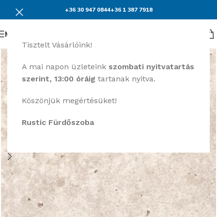
+36 30 947 0844
+36 1 387 7918
Menü
Tisztelt Vásárlóink!
A mai napon üzleteink
szombati nyitvatartás
szerint, 13:00 óráig
tartanak nyitva.
Köszönjük megértésüket!
Rustic Fürdőszoba