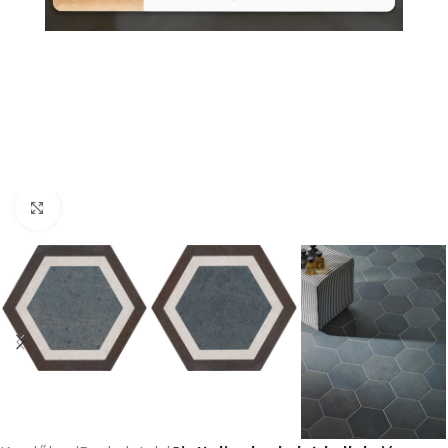
Nagyításhoz kattints ide