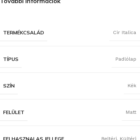
További információk
TERMÉKCSALÁD
Cir Italica
TÍPUS
Padlólap
SZÍN
Kék
FELÜLET
Matt
FELHASZNALAS JELLEGE
Beltéri
,
Kültéri