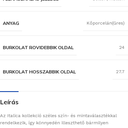
ANYAG
Kőporcelán(Gres)
BURKOLAT ROVIDEBBIK OLDAL
24
BURKOLAT HOSSZABBIK OLDAL
27.7
Leírás
Az Italica kollekció széles szín- és mintaválasztékkal
rendelkezik, így könnyedén illeszthető bármilyen