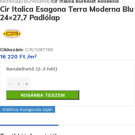
Kezdőlap
Burkolatok
Cir Italica burkolat kollekció
Cir Italica Esagona Terra Moderna Blu
24×27,7 Padlólap
Cikkszám:
CIR/1087199
16 220
Ft
/m
2
Rendelhető (2-3 hét)
KOSÁRBA TESZEM
Kiállítva Kunigunda útján