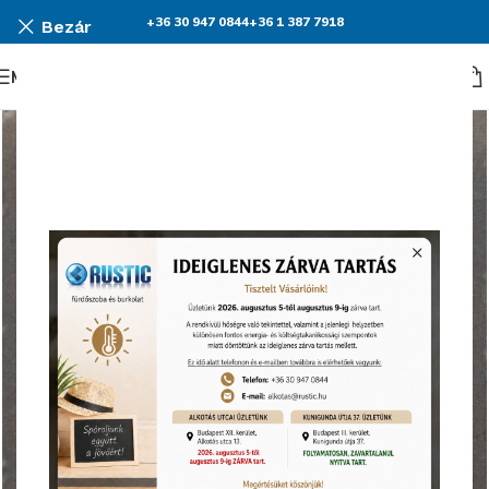
+36 30 947 0844
+36 1 387 7918
Bezár
Menü