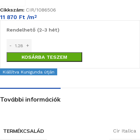
Cikkszám:
CIR/1086506
11 870
Ft
/m
2
Rendelhető (2-3 hét)
KOSÁRBA TESZEM
Kiállítva Kunigunda útján
További információk
TERMÉKCSALÁD
Cir Italica