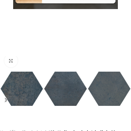
Nagyításhoz kattints ide