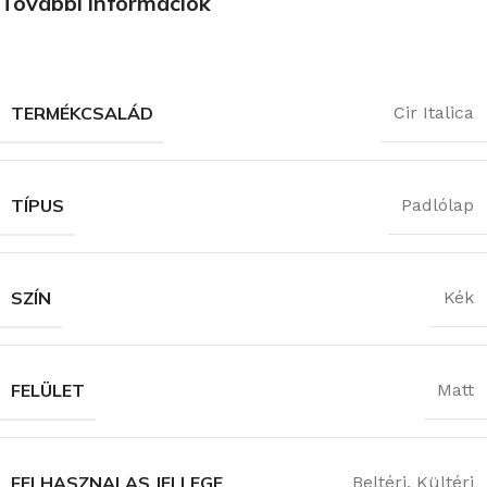
További információk
TERMÉKCSALÁD
Cir Italica
TÍPUS
Padlólap
SZÍN
Kék
FELÜLET
Matt
FELHASZNALAS JELLEGE
Beltéri
,
Kültéri