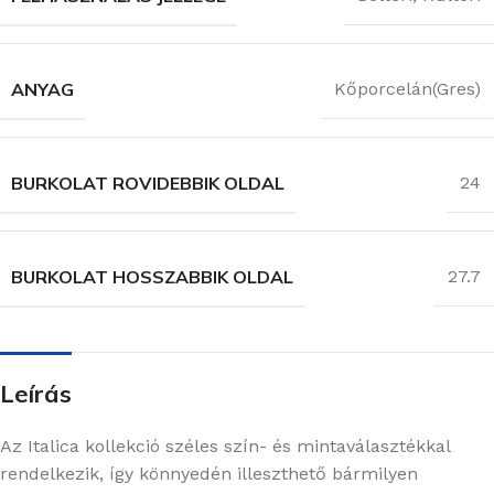
ANYAG
Kőporcelán(Gres)
BURKOLAT ROVIDEBBIK OLDAL
24
BURKOLAT HOSSZABBIK OLDAL
27.7
Leírás
Az Italica kollekció széles szín- és mintaválasztékkal
rendelkezik, így könnyedén illeszthető bármilyen