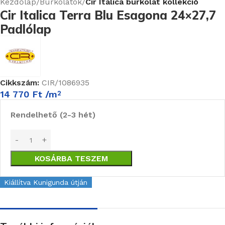
Kezdőlap
Burkolatok
Cir Italica burkolat kollekció
Cir Italica Terra Blu Esagona 24×27,7
Padlólap
Cikkszám:
CIR/1086935
14 770
Ft
/m
2
Rendelhető (2-3 hét)
KOSÁRBA TESZEM
Kiállítva Kunigunda útján