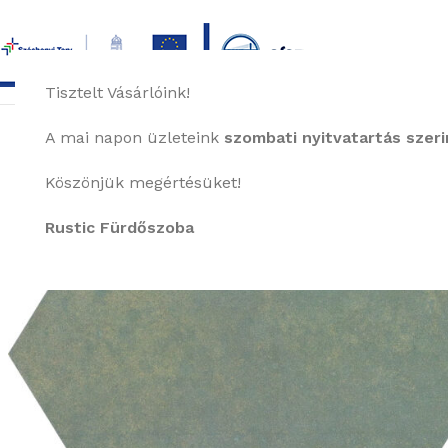
Tisztelt Vásárlóink!
főoldal
termékek
képgaléria
bemutat
A mai napon üzleteink
szombati nyitvatartás szerin
Köszönjük megértésüket!
Rustic Fürdőszoba