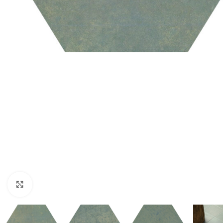
Nagyításhoz kattints ide