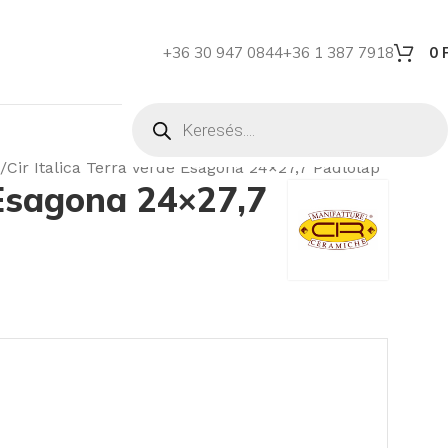
+36 30 947 0844
+36 1 387 7918
0
Cir Italica Terra Verde Esagona 24×27,7 Padlólap
 Esagona 24×27,7