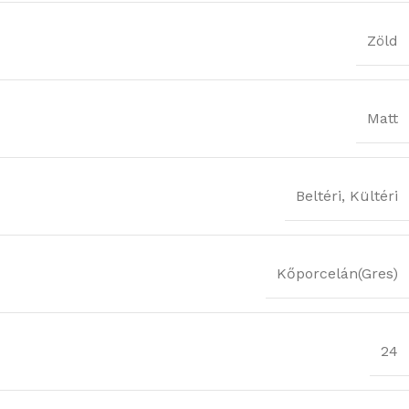
Zöld
Matt
Beltéri
,
Kültéri
Kőporcelán(Gres)
24