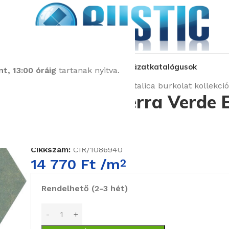
kozás
üzleteink
látványtervezés
pályázat
katalógusok
t, 13:00 óráig
tartanak nyitva.
Kezdőlap
Burkolatok
Cir Italica burkolat kollekció
Cir Italica Terra Verde
Padlólap
Cikkszám:
CIR/1086940
14 770
Ft
/m
2
Rendelhető (2-3 hét)