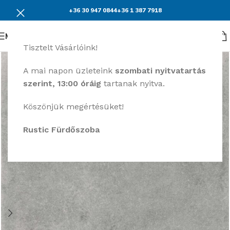
+36 30 947 0844
+36 1 387 7918
Menü
Tisztelt Vásárlóink!
A mai napon üzleteink
szombati nyitvatartás
szerint, 13:00 óráig
tartanak nyitva.
Köszönjük megértésüket!
Rustic Fürdőszoba