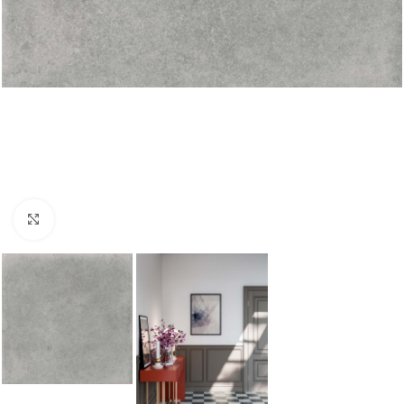
Nagyításhoz kattints ide