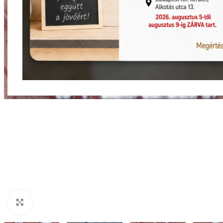
Nagyításhoz kattints ide