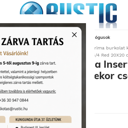
kozás
üzleteink
látványtervezés
pályázat
katalógusok
Kezdőlap
Burkolatok
Cir Materia Prima burkolat k
Cir Materia Prima Inserto Natural S/4 Red 20X2
Cir Materia Prima Inser
Red 20X20 cm Dekor c
Cikkszám:
CIR/1070839
Képgaléria
6 080
Ft
/db
Rendelhető (2-3 hét)