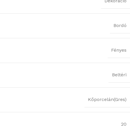
Dekoráció
Bordó
Fényes
Beltéri
Kőporcelán(Gres)
20