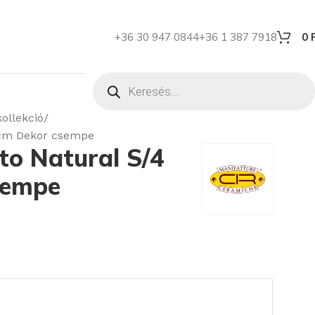
+36 30 947 0844
+36 1 387 7918
0
ollekció
0 cm Dekor csempe
to Natural S/4
sempe