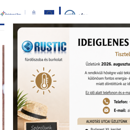
Bezár
főoldal
termékek
képgaléria
bemutat