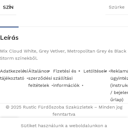
SZÍN
Szürke
Leírás
Mix Cloud White, Grey Vetiver, Metropolitan Grey és Black
Storm színekből.
Adatkezelési
Általános
Fizetési és
Letöltések
Reklamá
tájékoztató
szerződési
szállítási
ügyinté
feltételek
információk
(instruk
/ bejele
űrlap)
© 2025 Rustic Fürdőszoba Szaküzletek – Minden jog
fenntartva
Sütiket használunk a weboldalunkon a