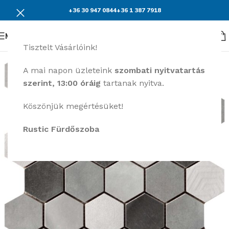
+36 30 947 0844
+36 1 387 7918
Menü
Tisztelt Vásárlóink!
A mai napon üzleteink
szombati nyitvatartás
szerint, 13:00 óráig
tartanak nyitva.
Köszönjük megértésüket!
Rustic Fürdőszoba