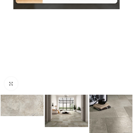
Nagyításhoz kattints ide