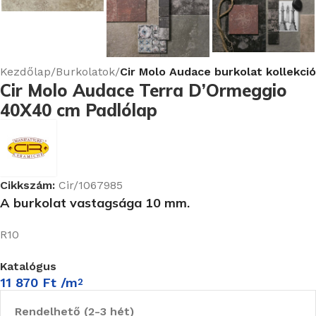
Kezdőlap
Burkolatok
Cir Molo Audace burkolat kollekció
Cir Molo Audace Terra D’Ormeggio
40X40 cm Padlólap
Cikkszám:
Cir/1067985
A burkolat vastagsága 10 mm.
R10
Katalógus
11 870
Ft
/m
2
Rendelhető (2-3 hét)