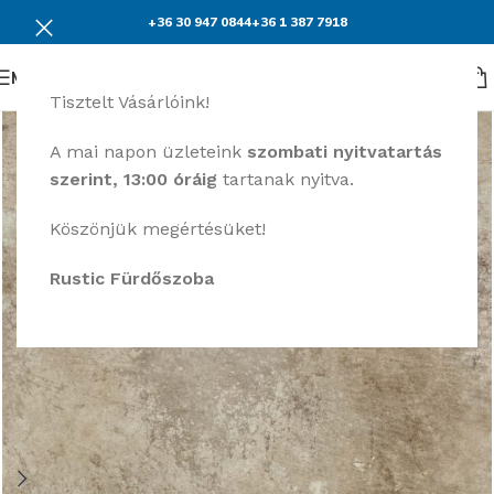
+36 30 947 0844
+36 1 387 7918
Menü
Tisztelt Vásárlóink!
A mai napon üzleteink
szombati nyitvatartás
szerint, 13:00 óráig
tartanak nyitva.
Köszönjük megértésüket!
Rustic Fürdőszoba