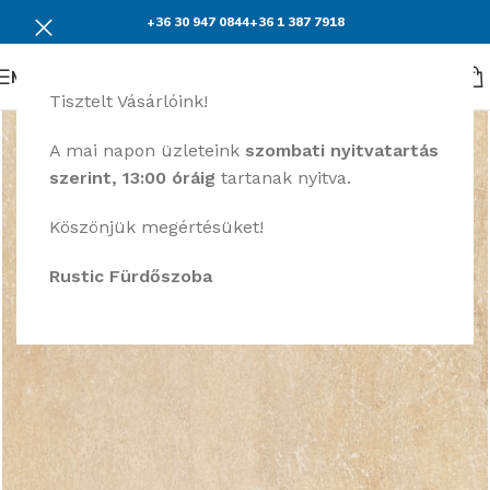
+36 30 947 0844
+36 1 387 7918
Menü
Tisztelt Vásárlóink!
A mai napon üzleteink
szombati nyitvatartás
szerint, 13:00 óráig
tartanak nyitva.
Köszönjük megértésüket!
Rustic Fürdőszoba