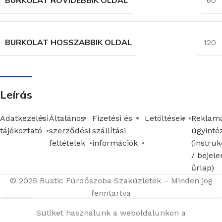
BURKOLAT ROVIDEBBIK OLDAL
60
BURKOLAT HOSSZABBIK OLDAL
120
Leírás
Adatkezelési
Általános
Fizetési és
Letöltések
Reklamá
tájékoztató
szerződési
szállítási
ügyinté
feltételek
információk
(instruk
/ bejele
űrlap)
© 2025 Rustic Fürdőszoba Szaküzletek – Minden jog
fenntartva
Sütiket használunk a weboldalunkon a
Menü
Kosár