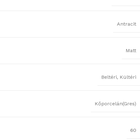
Antracit
Matt
Beltéri
,
Kültéri
Kőporcelán(Gres)
60