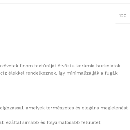
120
szövetek finom textúráját ötvözi a kerámia burkolatok
recíz élekkel rendelkeznek, így minimalizálják a fugák
kidolgozással, amelyek természetes és elegáns megjelenést
kat, ezáltal simább és folyamatosabb felületet