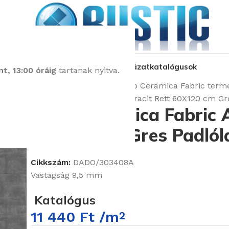
kozás
üzleteink
látványtervezés
pályázat
katalógusok
t, 13:00 óráig
tartanak nyitva.
Kezdőlap
Burkolatok
Dado Ceramica Fabric term
Dado Ceramica Fabric Antracit Rett 60X120 cm Gr
Dado Ceramica Fabric A
60X120 cm Gres Padlól
Cikkszám:
DADO/303408A
Vastagság 9,5 mm
Katalógus
11 440
Ft
/m
2