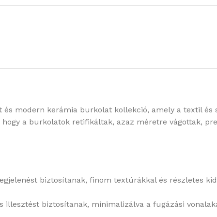
 és modern kerámia burkolat kollekció, amely a textil és 
ti, hogy a burkolatok retifikáltak, azaz méretre vágottak, p
megjelenést biztosítanak, finom textúrákkal és részletes 
es illesztést biztosítanak, minimalizálva a fugázási vonala