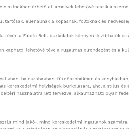
le színekben érhető el, amelyek lehetővé teszik a szemé
 tartósak, ellenállnak a kopásnak, foltoknak és nedvesség
 révén a Fabric Rett. burkolatok könnyen tisztíthatók és 
 kapható, lehetővé téve a rugalmas elrendezést és a kül
ppalikban, hálószobákban, fürdőszobákban és konyhákban, 
ás kereskedelmi helyiségek burkolására, ahol a stílus és a
eltéri használatra lett tervezve, alkalmazható olyan fedett
ztás mind lakó-, mind kereskedelmi ingatlanok számára. Ez