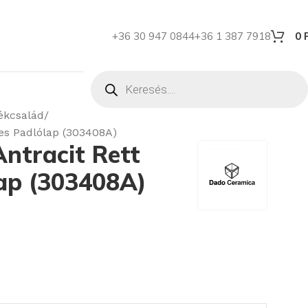
+36 30 947 0844
+36 1 387 7918
0
ékcsalád
es Padlólap (303408A)
ntracit Rett
ap (303408A)