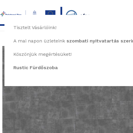
Tisztelt Vásárlóink!
főoldal
termékek
képgaléria
bemutat
A mai napon üzleteink
szombati nyitvatartás szerin
Köszönjük megértésüket!
Rustic Fürdőszoba