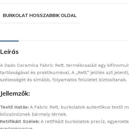
BURKOLAT HOSSZABBIK OLDAL
Leírás
A Dado Ceramica Fabric Rett. termékcsalád egy kifinomult
tartósságával és praktikumával. A „Rett.” jelölés azt jelen
szélességét és simább, folyamatos felületet biztosítanak.
Jellemzők:
Textil Hatás:
A Fabric Rett. burkolatok autentikus textil 
kölcsönöznek bármely térnek.
Retifikált Szélek:
A retifikált burkolatok precíz, egyenlet
eredményezve.