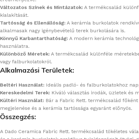
Változatos Színek és Mintázatok:
A termékcsalád különfé
kialakítását.
Tartósság és Ellenállóság:
A kerámia burkolatok rendkívül
alkalmasak nagy igénybevételű terek burkolására is.
Könnyű Karbantarthatóság:
A modern kerámia technológia
használatra.
Különböző Méretek:
A termékcsalád különféle méretekben
vagy falburkolatokról.
Alkalmazási Területek:
Beltéri Használat:
Ideális padló- és falburkolatokhoz na
Kereskedelmi Terek:
Kiváló választás irodák, üzletek és m
Kültéri Használat:
Bár a Fabric Rett. termékcsalád főként b
megjelenése és a kerámia tartóssága egyaránt előnyös.
Összegzés:
A Dado Ceramica Fabric Rett. termékcsalád tökéletes válas