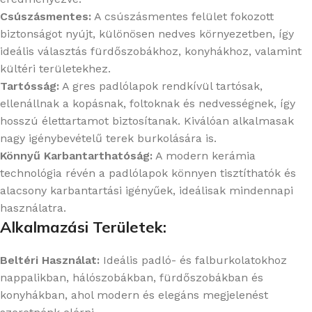
Csúszásmentes:
A csúszásmentes felület fokozott
biztonságot nyújt, különösen nedves környezetben, így
ideális választás fürdőszobákhoz, konyhákhoz, valamint
kültéri területekhez.
Tartósság:
A gres padlólapok rendkívül tartósak,
ellenállnak a kopásnak, foltoknak és nedvességnek, így
hosszú élettartamot biztosítanak. Kiválóan alkalmasak
nagy igénybevételű terek burkolására is.
Könnyű Karbantarthatóság:
A modern kerámia
technológia révén a padlólapok könnyen tisztíthatók és
alacsony karbantartási igényűek, ideálisak mindennapi
használatra.
Alkalmazási Területek:
Beltéri Használat:
Ideális padló- és falburkolatokhoz
nappalikban, hálószobákban, fürdőszobákban és
konyhákban, ahol modern és elegáns megjelenést