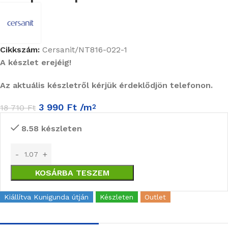
Cikkszám:
Cersanit/NT816-022-1
A készlet erejéig!
Az aktuális készletről kérjük érdeklődjön telefonon.
3 990
Ft
/m
2
18 710
Ft
8.58 készleten
KOSÁRBA TESZEM
Kiállítva Kunigunda útján
Készleten
Outlet