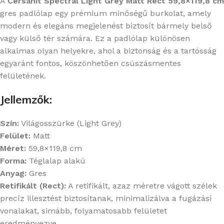
A
Cersanit Spectral Light Grey Matt Rect 59,8×119,8 cm
gres padlólap egy prémium minőségű burkolat, amely
modern és elegáns megjelenést biztosít bármely belső
vagy külső tér számára. Ez a padlólap különösen
alkalmas olyan helyekre, ahol a biztonság és a tartósság
egyaránt fontos, köszönhetően csúszásmentes
felületének.
Jellemzők:
Szín:
Világosszürke (Light Grey)
Felület:
Matt
Méret:
59,8×119,8 cm
Forma:
Téglalap alakú
Anyag:
Gres
Retifikált (Rect):
A retifikált, azaz méretre vágott szélek
precíz illesztést biztosítanak, minimalizálva a fugázási
vonalakat, simább, folyamatosabb felületet
eredményezve.