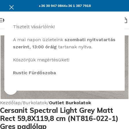
+36 30 947 0844
+36 1 387 7918
Menü
Tisztelt Vásárlóink!
KEDVEZMÉNY
A mai napon üzleteink
szombati nyitvatartás
szerint, 13:00 óráig
tartanak nyitva.
Köszönjük megértésüket!
Rustic Fürdőszoba
Nagyításhoz kattints ide
Kezdőlap
Burkolatok
Outlet Burkolatok
Cersanit Spectral Light Grey Matt
Rect 59,8X119,8 cm (NT816-022-1)
Gres padlólap