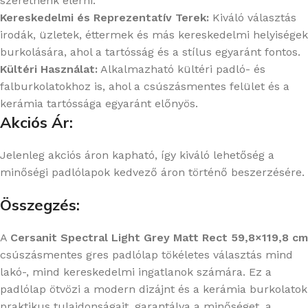
szeretnénk elérni.
Kereskedelmi és Reprezentatív Terek:
Kiváló választás
irodák, üzletek, éttermek és más kereskedelmi helyiségek
burkolására, ahol a tartósság és a stílus egyaránt fontos.
Kültéri Használat:
Alkalmazható kültéri padló- és
falburkolatokhoz is, ahol a csúszásmentes felület és a
kerámia tartóssága egyaránt előnyös.
Akciós Ár:
Jelenleg akciós áron kapható, így kiváló lehetőség a
minőségi padlólapok kedvező áron történő beszerzésére.
Összegzés:
A
Cersanit Spectral Light Grey Matt Rect 59,8×119,8 cm
csúszásmentes gres padlólap tökéletes választás mind
lakó-, mind kereskedelmi ingatlanok számára. Ez a
padlólap ötvözi a modern dizájnt és a kerámia burkolatok
praktikus tulajdonságait, garantálva a minőséget, a