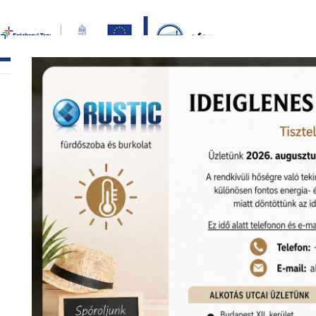
Bezár
főoldal
termékek
képgaléria
bemutat
KEDVEZMÉNY