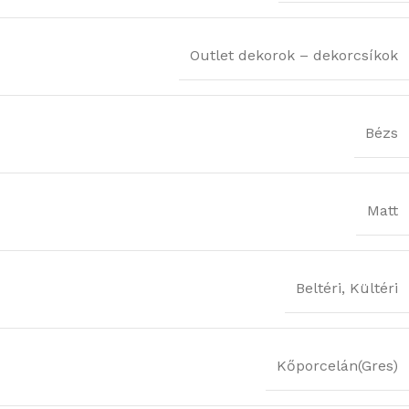
Outlet dekorok – dekorcsíkok
Bézs
Matt
Beltéri
,
Kültéri
Kőporcelán(Gres)