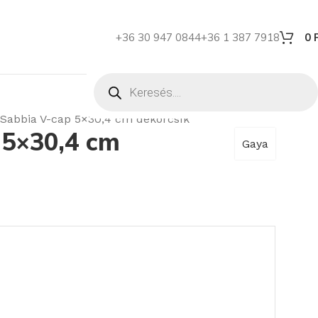
+36 30 947 0844
+36 1 387 7918
0
 Sabbia V-cap 5×30,4 cm dekorcsík
 5×30,4 cm
Gaya