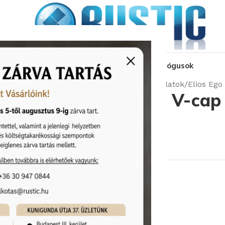
kozás
üzleteink
látványtervezés
pályázat
katalógusok
Kezdőlap
Burkolatok
Outlet Burkolatok
Elios Ego
Elios Ego Sabbia V-cap
dekorcsík
Cikkszám:
Outlet/ELI1P3540
500
Ft
/db
3 390
Ft
8 készleten
KOSÁRBA TESZEM