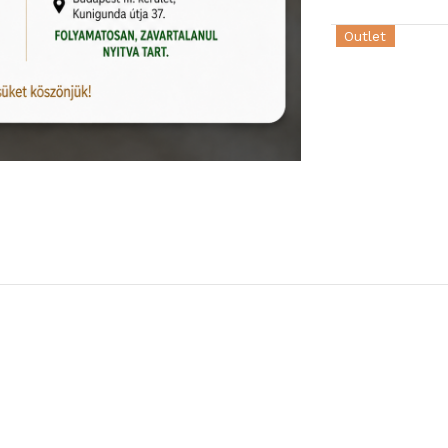
Kiállítva Kunigunda útján
Készleten
Outlet