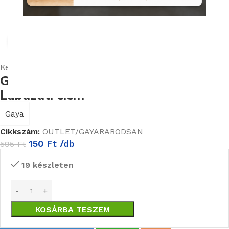
Nagyításhoz kattints ide
Kezdőlap
Burkolatok
Outlet Burkolatok
Gaya Arabesco Sandalo 8X42 cm
Lábazati elem
Gaya
Cikkszám:
OUTLET/GAYARARODSAN
150
Ft
/db
595
Ft
19 készleten
KOSÁRBA TESZEM