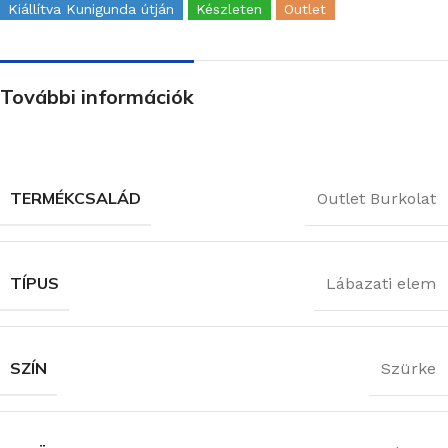
Kiállítva Kunigunda útján
Készleten
Outlet
További információk
TERMÉKCSALÁD
Outlet Burkolat
TÍPUS
Lábazati elem
SZÍN
Szürke