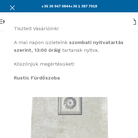
+36 30 947 0844
+36 1 387 7918
Menü
Tisztelt Vásárlóink!
KEDVEZMÉNY
A mai napon üzleteink
szombati nyitvatartás
szerint, 13:00 óráig
tartanak nyitva.
Köszönjük megértésüket!
Rustic Fürdőszoba