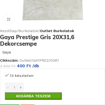
Nagyításhoz kattints ide
Kezdőlap
Burkolatok
Outlet Burkolatok
Gaya Prestige Gris 20X31,6
Dekorcsempe
Gaya
Cikkszám:
Outlet/GAYPRE231GR1
400
Ft
/db
3 500
Ft
13 készleten
KOSÁRBA TESZEM