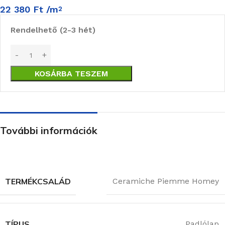
22 380
Ft
/m
2
Rendelhető (2-3 hét)
KOSÁRBA TESZEM
További információk
TERMÉKCSALÁD
Ceramiche Piemme Homey
TÍPUS
Padlólap