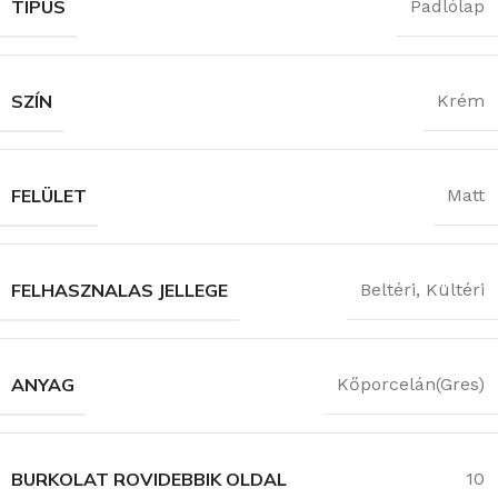
TÍPUS
Padlólap
SZÍN
Krém
FELÜLET
Matt
FELHASZNALAS JELLEGE
Beltéri
,
Kültéri
ANYAG
Kőporcelán(Gres)
BURKOLAT ROVIDEBBIK OLDAL
10