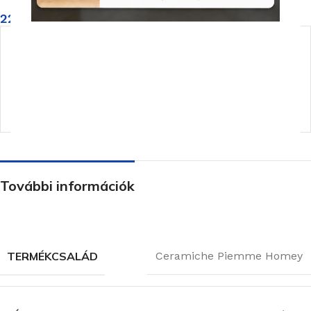
22 380
Ft
/m
2
Rendelhető (2-3 hét)
KOSÁRBA TESZEM
További információk
TERMÉKCSALÁD
Ceramiche Piemme Homey