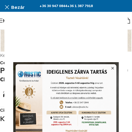
+36 30 947 0844
+36 1 387 7918
Bezár
Menü
Nagyításhoz kattints ide
Kezdőlap
Burkolatok
Ceramiche Piemme Homey burkolat kollekció
Piemme Homey Chalk Nat/Ret 10X60
cm Padlólap
Cikkszám:
Piemme/5277
Képgaléria