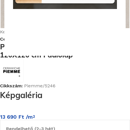
Nagyításhoz kattints ide
Kezdőlap
Burkolatok
Ceramiche Piemme Homey burkolat kollekció
Piemme Homey Cloudy Nat/Ret
120X120 cm Padlólap
Cikkszám:
Piemme/5246
Képgaléria
13 690
Ft
/m
2
Rendelhető (2-3 hét)