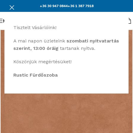
+36 30 947 0844
+36 1 387 7918
Menü
Tisztelt Vásárlóink!
A mai napon üzleteink
szombati nyitvatartás
szerint, 13:00 óráig
tartanak nyitva.
Köszönjük megértésüket!
Rustic Fürdőszoba