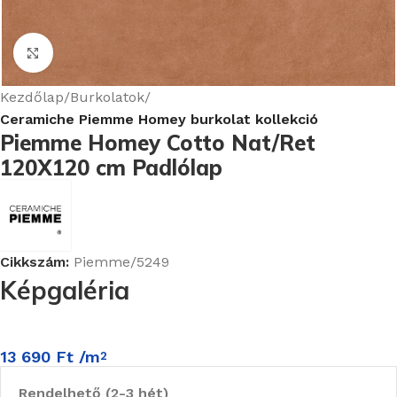
Nagyításhoz kattints ide
Kezdőlap
Burkolatok
Ceramiche Piemme Homey burkolat kollekció
Piemme Homey Cotto Nat/Ret
120X120 cm Padlólap
Cikkszám:
Piemme/5249
Képgaléria
13 690
Ft
/m
2
Rendelhető (2-3 hét)