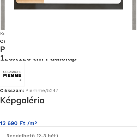
Nagyításhoz kattints ide
Kezdőlap
Burkolatok
Ceramiche Piemme Homey burkolat kollekció
Piemme Homey Dove Nat/Ret
120X120 cm Padlólap
Cikkszám:
Piemme/5247
Képgaléria
13 690
Ft
/m
2
Rendelhető (2-3 hét)