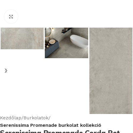
Nagyításhoz kattints ide
Kezdőlap
Burkolatok
Serenissima Promenade burkolat kollekció
Serenissima Promenade Corda Ret.